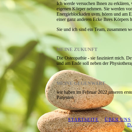
Ich werde versuchen Ihnen zu erklären,
eigenen Körper nehmen. Sie werden von 
Energieblockaden uvm. hören und am En
einer ganz anderen Ecke Ihres Körpers h
Sie und ich sind ein Team, zusammen w
MEINE ZUKUNFT
Die Osteopathie - sie fasziniert mich. De
und am Ende soll neben der Physiothera
MEINE GEGENWART
wir haben im Februar 2022 unseren erste
Patienten
STARTSEITE
ÜBER UNS
D