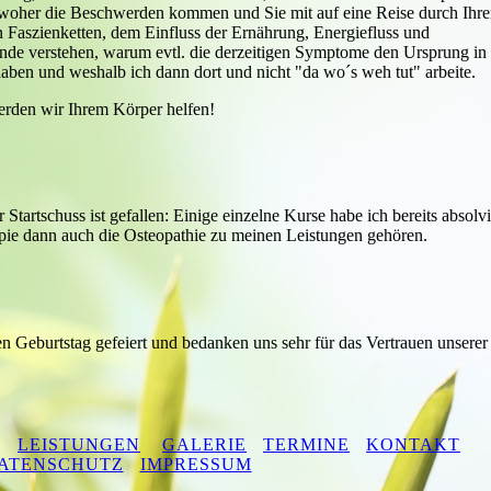
 woher die Beschwerden kommen und Sie mit auf eine Reise durch Ihr
Faszienketten, dem Einfluss der Ernährung, Energiefluss und
de verstehen, warum evtl. die derzeitigen Symptome den Ursprung in
aben und weshalb ich dann dort und nicht "da wo´s weh tut" arbeite.
erden wir Ihrem Körper helfen!
r Startschuss ist gefallen: Einige einzelne Kurse habe ich bereits absolvi
pie dann auch die Osteopathie zu meinen Leistungen gehören.
n Geburtstag gefeiert und bedanken uns sehr für das Vertrauen unserer
LEISTUNGEN
GALERIE
TERMINE
KONTAKT
ATENSCHUTZ
IMPRESSUM